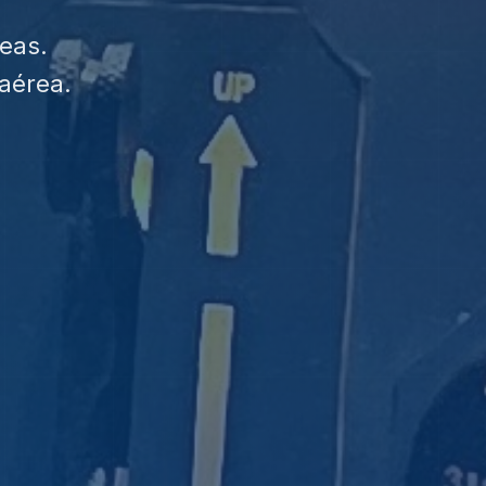
eas.
aérea.